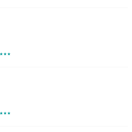
★★★
★★★