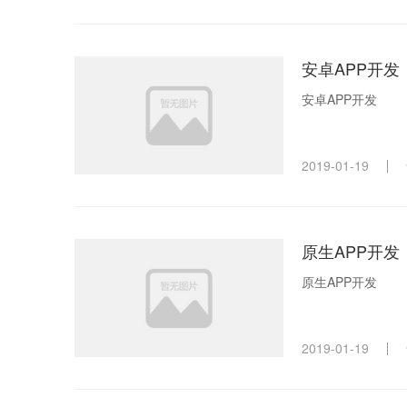
安卓APP开发
安卓APP开发
2019-01-19
原生APP开发
原生APP开发
2019-01-19