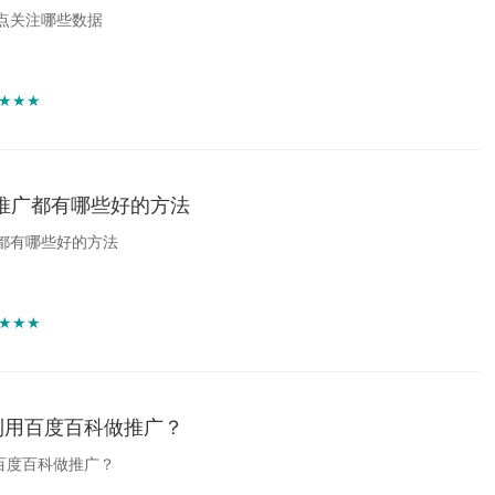
重点关注哪些数据
★★★
销推广都有哪些好的方法
广都有哪些好的方法
★★★
何利用百度百科做推广？
用百度百科做推广？