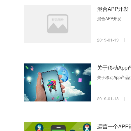
混合APP开发
混合APP开发
2019-01-19
关于移动Ap
关于移动App产
2019-01-18
运营一个AP