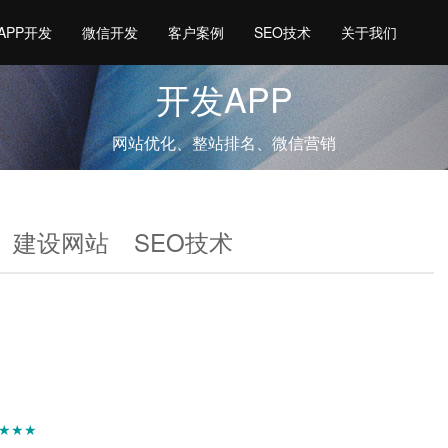
APP开发
微信开发
客户案例
SEO技术
关于我们
开发APP
网站优化、整站排名、微信营销
建设网站
SEO技术
★★★