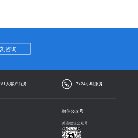
刻咨询
1V1大客户服务
7x24小时服务
微信公众号
关注微信公众号