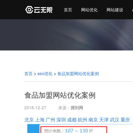
首页
网站优化
网站建设
首页
>
seo优化
>
食品加盟网站优化案例
食品加盟网站优化案例
2018-12-27
来源：
搜到网
北京
上海
广州
深圳
成都
杭州
南京
天津
武汉
重庆