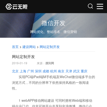
微信开发
网站优化、整站排名、微信营销
首页
>
建设网站
>
网站定制开发
网站定制开发
2019-01-19
来源：
搜到网
北京
上海
广州
深圳
成都
杭州
南京
天津
武汉
重庆
实现PC端iPad端M手机端及WeChat微信端多平台的
浏览方式，不同的分辨率下依然保持风格的一致阅读
性。
1 webAPP移动网站建设 可同时拥有Web端和移动
端企业门户，信息可跨平台共享到辛浪微博、微信公众