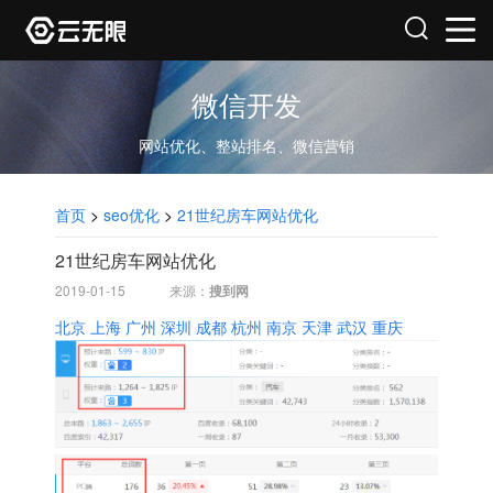
微信开发
网站优化、整站排名、微信营销
首页
>
seo优化
>
21世纪房车网站优化
21世纪房车网站优化
2019-01-15
来源：
搜到网
北京
上海
广州
深圳
成都
杭州
南京
天津
武汉
重庆