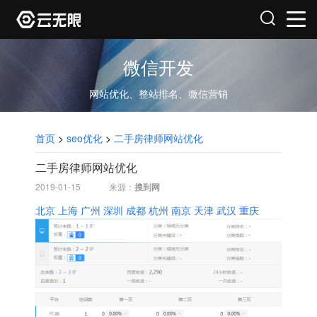
微信开发
网站优化、整站排名、微信营销
首页
>
seo优化
>
二手房律师网站优化
二手房律师网站优化
2019-01-15
来源：
搜到网
北京
上海
广州
深圳
成都
杭州
南京
天津
武汉
重庆