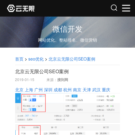
微信开发
网站优化、整站排名、微信营销
首页
>
seo优化
>
北京云无限公司SEO案例
北京云无限公司SEO案例
2019-01-15
来源：
搜到网
北京
上海
广州
深圳
成都
杭州
南京
天津
武汉
重庆